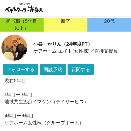
担当職（5年目
新卒
20代
以上）
小谷 かりん（24年度PT）
ケアホーム エイト(女性棟)
／
直接支援員
フォローする
面談予約
質問する
現在5年目
1年目ー3年目
地域共生拠点イマジン（デイサービス）
4年目ー6年目
ケアホーム女性棟（グループホーム）