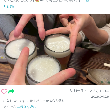
皆さんお久しぶりです🍉 今年の夏はとにかく暑い！も
...続
きを読む
入社1年目ってどんなもの...
2026.04.26
お久しぶりです！ 春を感じさせる桜も散り、
そろそろ
...続きを読む